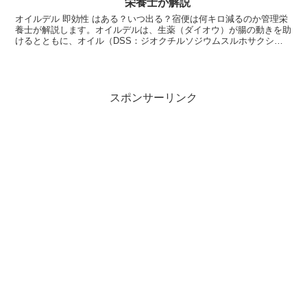
栄養士が解説
オイルデル 即効性 はある？いつ出る？宿便は何キロ減るのか管理栄
養士が解説します。オイルデルは、生薬（ダイオウ）が腸の動きを助
けるとともに、オイル（DSS：ジオクチルソジウムスルホサクシネ
ート）が便をコーティングして出しやすくする整腸薬です...
スポンサーリンク