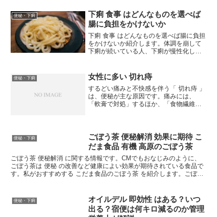
果、即効性、副作用のリスクなどが異な
るので、自分に合う薬を選んで上手に使
下痢 食事 はどんなものを選べば
便秘・下痢
っていくのがよいと思います。
腸に負担をかけないか
下痢 食事 はどんなものを選べば腸に負担
をかけないか紹介します。体調を崩して
下痢が続いている人、下痢が慢性化して
しまっている人、下痢が続いている人に
共通しているのが、何を食べたらいいか
困っていることです。そんな下痢 の際に
女性に多い 切れ痔
便秘・下痢
腸に負担をかけない...
するどい痛みと不快感を伴う「 切れ痔 」
は、便秘が主な原因です。痛みには、
「軟膏で対処」するほか、「食物繊維を
十分にとる」「適度な運動で腹筋を鍛え
る」など、生活改善で便秘解消につとめ
ることが大前提です。切れ痔＝便が通過
する際の刺激で肛門が切...
ごぼう茶 便秘解消 効果に期待 こ
便秘・下痢
だま食品 有機 高原のごぼう茶
ごぼう茶 便秘解消 に関する情報です。CMでもおなじみのように、
ごぼう茶は 便秘 の改善など健康によい効果が期待されている食品で
す。私がおすすめする こだま食品のごぼう茶 を紹介します。ごぼう
には水溶性食物繊維のイヌリンが多く含まれています。
オイルデル 即効性 はある？いつ
便秘・下痢
出る？宿便は何キロ減るのか管理