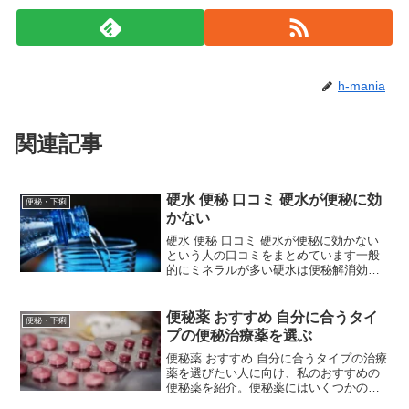
h-mania
関連記事
硬水 便秘 口コミ 硬水が便秘に効
便秘・下痢
かない
硬水 便秘 口コミ 硬水が便秘に効かない
という人の口コミをまとめています一般
的にミネラルが多い硬水は便秘解消効果
が高いとされていますが、かえって便秘
になってしまう人もいます。どんなこと
に注意すればいいのでしょうか。硬水 便
便秘薬 おすすめ 自分に合うタイ
便秘・下痢
秘 口コミ 効かな...
プの便秘治療薬を選ぶ
便秘薬 おすすめ 自分に合うタイプの治療
薬を選びたい人に向け、私のおすすめの
便秘薬を紹介。便秘薬にはいくつかの種
類があって、それぞれ作用のしかたや効