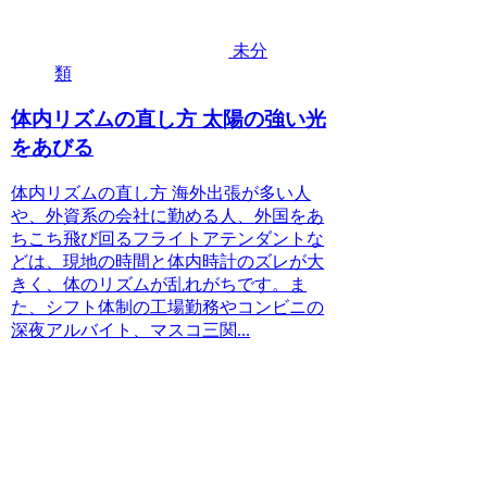
未分
類
体内リズムの直し方 太陽の強い光
をあびる
体内リズムの直し方 海外出張が多い人
や、外資系の会社に勤める人、外国をあ
ちこち飛び回るフライトアテンダントな
どは、現地の時間と体内時計のズレが大
きく、体のリズムが乱れがちです。ま
た、シフト体制の工場勤務やコンビニの
深夜アルバイト、マスコ三関...