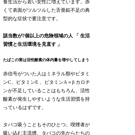
食生活から若い女性に増えています。赤
くて表面がツルツルした舌亜鉛不足の典
型的な症状で要注意です。
該当数が7個以上の危険領域の人 「 生活
習慣と生活環境を見直す 」
たばこの害は活性酸素の体内量を増やしてしまう
赤信号がついた人はミネラル類やビタミ
ンC、ビタミンE 、ビタミンA＝β カロチ
ンが不足していることはもちろん、活性
酸素が発生しやすいような生活習慣を持
っているはずです。
タバコ吸うこともそのひとつ。喫煙者が
吸い込む主流煙、タバコの先からたちの