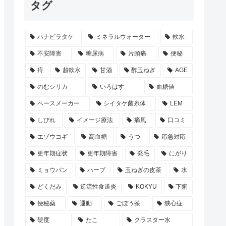
タグ
ハナビラタケ
ミネラルウォーター
軟水
不安障害
糖尿病
片頭痛
便秘
痔
超軟水
甘酒
酢玉ねぎ
AGE
のむシリカ
いろはす
血糖値
ペースメーカー
シイタケ菌糸体
LEM
しびれ
イメージ療法
痛風
口コミ
エゾウコギ
高血糖
うつ
応急対応
更年期症状
更年期障害
発毛
にがり
ミョウバン
ハーブ
玉ねぎの皮茶
水
どくだみ
逆流性食道炎
KOKYU
下痢
便秘薬
運動
ごぼう茶
狭心症
硬度
たこ
クラスター水