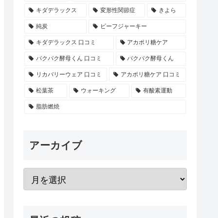
キダデラックス
変形性関節症
きよら
純炭
ビーフジャーキー
キダデラックス 口コミ
アカポリ糖ケア
パクパク酵母くん 口コミ
パクパク酵母くん
リカバリーウェア 口コミ
アカポリ糖ケア 口コミ
松葉茶
ウォーキング
有酸素運動
脂肪燃焼
アーカイブ