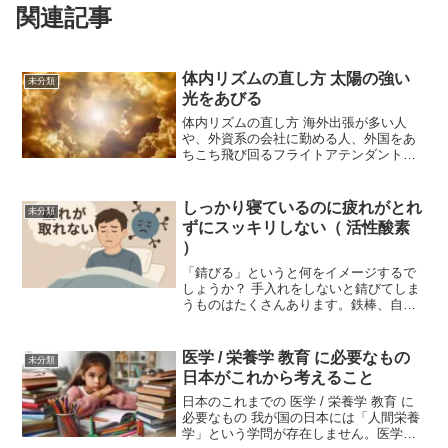
関連記事
体内リズムの直し方 太陽の強い
未分類
光をあびる
体内リズムの直し方 海外出張が多い人
や、外資系の会社に勤める人、外国をあ
ちこち飛び回るフライトアテンダントな
どは、現地の時間と体内時計のズレが大
きく、体のリズムが乱れがちです。ま
た、シフト体制の工場勤務やコンビニの
しっかり寝ているのに疲れがとれ
未分類
深夜アルバイト、マスコ三関...
ずにスッキリしない（ 活性酸素
）
「錆びる」というと何をイメージするで
しょうか？ 手入れをしないと錆びてしま
うものはたくさんあります。鉄棒、自転
車のチェーン…などです。錆びてしまう
と本来の機能が発揮できなくなります。
全く使えなくなってしまうものもありま
医学 / 栄養学 教育 に必要なもの
未分類
す。この錆びですが、金...
日本がこれから考えること
日本のこれまでの 医学 / 栄養学 教育 に
必要なもの 我が国の日本には「人間栄養
学」という学問が存在しません。医学部