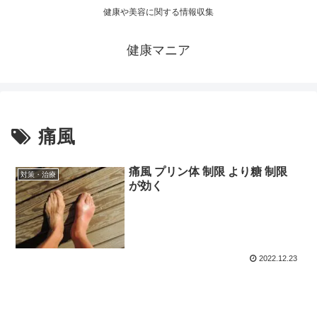
健康や美容に関する情報収集
健康マニア
痛風
痛風 プリン体 制限 より糖 制限
対策・治療
が効く
2022.12.23