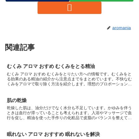
aromania
関連記事
むくみ アロマ おすめ むくみをとる精油
むくみ アロマ おすめ むくみをとりたい方への情報です。むくみをと
る効果のある精油の紹介から注意点までをまとめています。不快なむ
くみをアロマで取り除く方法を紹介します。理想のプロポーションを
簡単に手に入れられたら、ダイエット商品はこれほど氾...
肌の乾燥
乾燥した肌は、油分だけでなく水分も不足しています。かゆみを伴う
ときは血行が滞っていることも考えられます。入浴やマッサージで血
行を促し、精油を使った手作りの化粧品で皮脂のバランスを整えてあ
げましょう。クリームは入浴後の肌につけるのが効果的。唇...
眠れない アロマ おすすめ 眠れないを解決