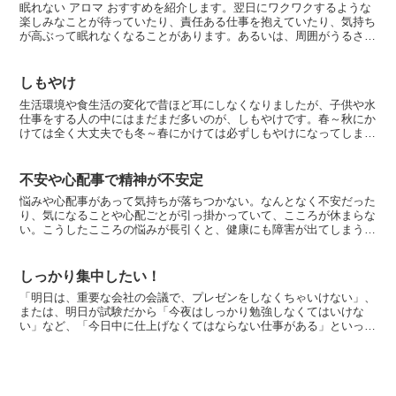
眠れない アロマ おすすめを紹介します。翌日にワクワクするような
楽しみなことが待っていたり、責任ある仕事を抱えていたり、気持ち
が高ぶって眠れなくなることがあります。あるいは、周囲がうるさか
ったり、旅先だったり、落ちついて眠れるような環境にい...
しもやけ
生活環境や食生活の変化で昔ほど耳にしなくなりましたが、子供や水
仕事をする人の中にはまだまだ多いのが、しもやけです。春～秋にか
けては全く大丈夫でも冬～春にかけては必ずしもやけになってしまう
女性が多いのも特徴です。手足だけでなく耳や鼻にできるこ...
不安や心配事で精神が不安定
悩みや心配事があって気持ちが落ちつかない。なんとなく不安だった
り、気になることや心配ごとが引っ掛かっていて、こころが休まらな
い。こうしたこころの悩みが長引くと、健康にも障害が出てしまうお
それがあります。できるだけ気持ちを明るく、こころを軽く...
しっかり集中したい！
「明日は、重要な会社の会議で、プレゼンをしなくちゃいけない」、
または、明日が試験だから「今夜はしっかり勉強しなくてはいけな
い」など、「今日中に仕上げなくてはならない仕事がある」といった
場合。意識を集中させなければならないのに、どうも気が散っ...