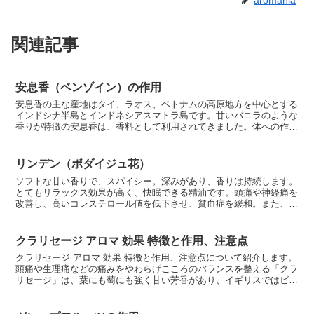
関連記事
安息香（ベンゾイン）の作用
安息香の主な産地はタイ、ラオス、ベトナムの高原地方を中心とする
インドシナ半島とインドネシアスマトラ島です。甘いバニラのような
香りが特徴の安息香は、香料として利用されてきました。体への作用
としては、体内の循環を促してからだを健康に保ちます。ま...
リンデン（ボダイジュ花）
ソフトな甘い香りで、スパイシー。深みがあり、香りは持続します。
とてもリラックス効果が高く、快眠できる精油です。頭痛や神経痛を
改善し、高いコレステロール値を低下させ、貧血症を緩和。また、や
けどを治し、シワやしみを防ぎ、髪の毛の成長を促します。...
クラリセージ アロマ 効果 特徴と作用、注意点
クラリセージ アロマ 効果 特徴と作用、注意点について紹介します。
頭痛や生理痛などの痛みをやわらげこころのバランスを整える「クラ
リセージ」は、葉にも萄にも強く甘い芳香があり、イギリスではビー
ルを醸造するときのホップにも代用されていました。ク...