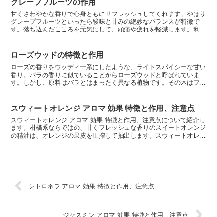
グレープフルーツの作用
甘くさわやかな香りで心身ともにリフレッシュしてくれます。やはり
グレープフルーツといったら酸味と甘みの絶妙なバランスが特徴で
す。落ち込んだこころを元気にして、頭痛や疲れを軽減します。利尿
作用があり、脂肪の消化を促進するのでダイエットのにも向き...
ローズウッドの特徴と作用
ローズの香りをウッディ一系にしたような、ライトスパイシーな甘い
香り。バラの香りに似ていることからローズウッドと呼ばれていま
す。しかし、原料はバラとはまったく異なる植物です。その木はフラ
ンスでは飾り棚、ブラシやナイフの柄に使われていました。精...
スウィートオレンジ アロマ 効果 特徴と作用、注意点
スウィートオレンジ アロマ 効果 特徴と作用、注意点について紹介し
ます。柑橘系ならではの、甘くフレッシュな香りのスイートオレンジ
の精油は、オレンジの果皮を圧搾して抽出します。スウィートオレン
ジ アロマ 効果スウィートオレンジは、心を明るくし...
シトロネラ アロマ 効果 特徴と作用、注意点
ジャスミン アロマ 効果 特徴と作用、注意点