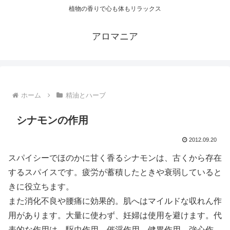
植物の香りで心も体もリラックス
アロマニア
ホーム
精油とハーブ
シナモンの作用
2012.09.20
スパイシーでほのかに甘く香るシナモンは、古くから存在
するスパイスです。疲労が蓄積したときや衰弱していると
きに役立ちます。
また消化不良や腰痛に効果的。肌へはマイルドな収れん作
用があります。大量に使わず、妊婦は使用を避けます。代
表的な作用は、駆虫作用、催淫作用、健胃作用、強心作