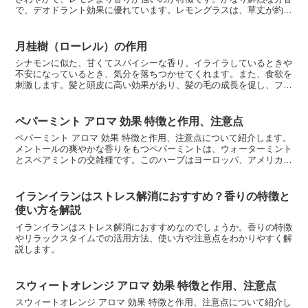
で、デオドラント効果に優れています。レモングラスは、草丈が約
90 センチほどのイネ科の植物で、インドでは数千年に...
月桂樹（ローレル）の作用
シナモンに似た、甘くてスパイシーな香り。イライラしているときや
不安になっているとき、気分を落ちつかせてくれます。また、食欲を
刺激します。髪と頭皮に高い効果があり、髪の毛の成長を促し、フケ
を止めるのにも有効です。ただし、妊娠中は使用を控えます...
ペパーミント アロマ 効果 特徴と作用、注意点
ペパーミント アロマ 効果 特徴と作用、注意点について紹介します。
メントールの爽やかな香りをもつペパーミントは、ウォーターミント
とスペアミントの交雑種です。このハーブはヨーロッパ、アメリカな
どで栽培されています。なかでも湿気のある気候を好む...
イランイランはストレス解消におすすめ？香りの特徴と
使い方を解説
イランイランはストレス解消におすすめなのでしょうか。香りの特徴
やリラックスタイムでの活用方法、使い方や注意点をわかりやすく解
説します。
スウィートオレンジ アロマ 効果 特徴と作用、注意点
スウィートオレンジ アロマ 効果 特徴と作用、注意点について紹介し