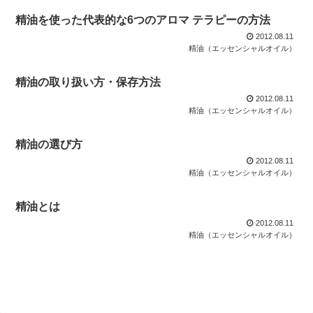
精油を使った代表的な6つのアロマ テラピーの方法
2012.08.11
精油（エッセンシャルオイル）
精油の取り扱い方・保存方法
2012.08.11
精油（エッセンシャルオイル）
精油の選び方
2012.08.11
精油（エッセンシャルオイル）
精油とは
2012.08.11
精油（エッセンシャルオイル）