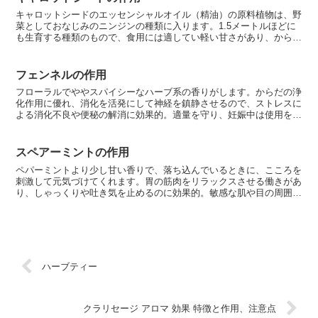
キャロットシードのエッセンシャルオイル（精油）の原料植物は、野
菜としておなじみのニンジンの種類に入ります。1.5メートルほどに
も生育する種類のもので、食用には適してい軽い甘さがあり、からだ
の浄化作用に優れます。古くから医薬的な価値をもつ精油...
フェンネルの作用
フローラルでややスパイシーなハーブ系の香りがします。からだの浄
化作用に優れ、消化を活発にして神経を鎮静させるので、ストレスに
よる消化不良や便秘の解消に効果的。適量を守り、妊娠中は使用を避
けましょう。主な作用は、解毒作用、健胃作用、殺虫作用、...
スペアーミントの作用
ペパーミントより少し甘い香りで、落ち込んでいるときに、こころを
刺激して元気づけてくれます。胃の筋肉をリラックスさせる働きがあ
り、しゃっくりや吐き気を止めるのに効果的。敏感な肌や目の周囲の
使用と妊娠中の使用は避けます。主な作用は、健康回復作用...
ハーブティー
クラリセージ アロマ 効果 特徴と作用、注意点