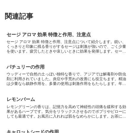
関連記事
セージ アロマ 効果 特徴と作用、注意点
セージ アロマ 効果 特徴と作用、注意点について紹介します。鋭い、
くっきりと印象に残る香りがするセージは刺激が強いので、ごく少量
を使います。疲労したときや哀しいときに効果を発揮します。セージ
アロマ 効果セージ（学名：Salvia offi...
パチュリーの作用
ウッディーで自然の土っぼい独特な香りで、アジアでは解毒剤や防虫
剤に利用されていました。炎症や手荒れの改善にも役立ちます。精油
は少量なら鎮静作用を、多量の使用は刺激作用をもたらします。年月
を経るごとに質や香りが強くなるのが特徴です。主な作用は...
レモンバーム
レモングリーンの香りは、記憶力を高めて神経性の頭痛を緩和する効
果があるハーブです。気分をリラックスさせるのでポプリやピローに
しても最適です。お風呂に入れれば肌をなめらかにします。お茶にし
て飲むと解熱、発汗作用があり、風邪をひいたときや疲労回...
キャロットシードの作用