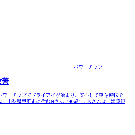
パワーチップ
改善
パワーチップでドライアイが治まり、安心して車を運転で
、山梨県甲府市に住むNさん（46歳）。Nさんは、建築現