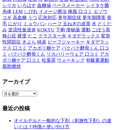
シリカ
いろはす
血糖値
ペースメーカー
シイタケ菌
糸体
LEM
しびれ
イメージ療法
痛風
口コミ
エゾウ
コギ
高血糖
うつ
応急対応
更年期症状
更年期障害
発
毛
にがり
ミョウバン
ハーブ
玉ねぎの皮茶
水
どくだ
み
逆流性食道炎
KOKYU
下痢
便秘薬
運動
ごぼう茶
狭心症
硬度
たこ
クラスター水
キダデラックス
変形
性関節症
きよら
純炭
ビーフジャーキー
キダデラッ
クス 口コミ
アカポリ糖ケア
パクパク酵母くん 口コ
ミ
パクパク酵母くん
リカバリーウェア 口コミ
アカ
ポリ糖ケア 口コミ
松葉茶
ウォーキング
有酸素運動
脂肪燃焼
アーカイブ
ア
ー
カ
最近の投稿
イ
ブ
オイルデルと一般的な下剤（刺激性下剤）の違
いとは？特徴と使い分け方