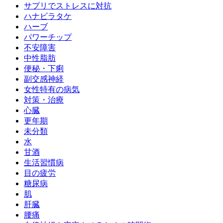
サプリでストレスに対抗
ハナビラタケ
ハーブ
パワーチップ
不安障害
中性脂肪
便秘・下痢
副交感神経
女性特有の病気
対策・治療
心臓
更年期
未分類
水
甘酒
生活習慣病
目の疲労
糖尿病
肌
肝臓
腰痛