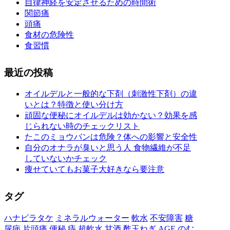
自律神経を安定させるための時間術
関節痛
頭痛
食材の危険性
食習慣
最近の投稿
オイルデルと一般的な下剤（刺激性下剤）の違
いとは？特徴と使い分け方
頑固な便秘にオイルデルは効かない？効果を感
じられない時のチェックリスト
たこのミョウバンは危険？体への影響と安全性
自分のオナラが臭いと思う人 食物繊維が不足
していないかチェック
痩せていてもお菓子大好きなら要注意
タグ
ハナビラタケ
ミネラルウォーター
軟水
不安障害
糖
尿病
片頭痛
便秘
痔
超軟水
甘酒
酢玉ねぎ
AGE
のむ