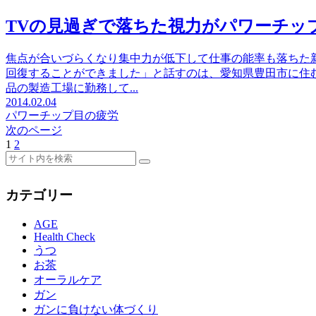
TVの見過ぎで落ちた視力がパワーチップ
焦点が合いづらくなり集中力が低下して仕事の能率も落ちた
回復することができました」と話すのは、愛知県豊田市に住む
品の製造工場に勤務して...
2014.02.04
パワーチップ
目の疲労
次のページ
1
2
次
へ
カテゴリー
AGE
Health Check
うつ
お茶
オーラルケア
ガン
ガンに負けない体づくり