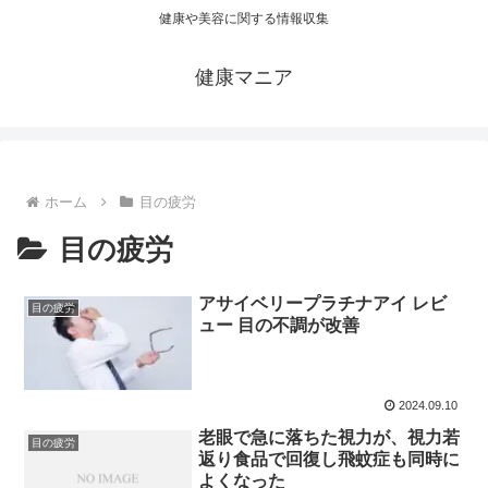
健康や美容に関する情報収集
健康マニア
ホーム
目の疲労
目の疲労
アサイベリープラチナアイ レビ
目の疲労
ュー 目の不調が改善
2024.09.10
老眼で急に落ちた視力が、視力若
目の疲労
返り食品で回復し飛蚊症も同時に
よくなった