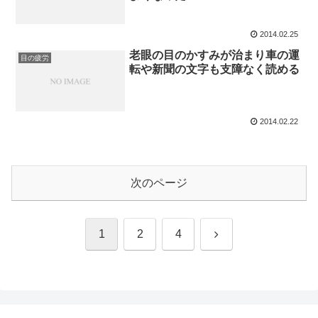
2014.02.25
老眼の目のかすみが治まり車の運
目の疲労
転や新聞の文字も支障なく読める
2014.02.22
次のページ
次
1
2
4
へ