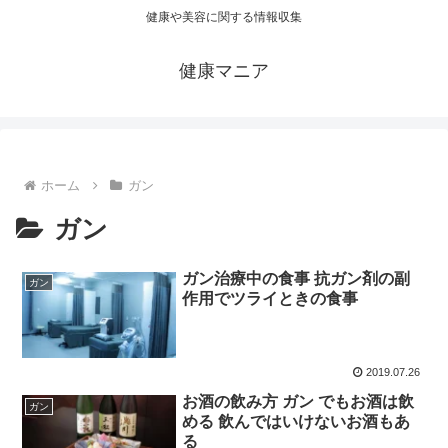
健康や美容に関する情報収集
健康マニア
ホーム
ガン
ガン
ガン治療中の食事 抗ガン剤の副
ガン
作用でツライときの食事
2019.07.26
お酒の飲み方 ガン でもお酒は飲
ガン
める 飲んではいけないお酒もあ
る