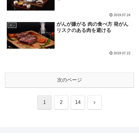
2019.07.24
がんが嫌がる 肉の食べ方 発がん
ガン
リスクのある肉を避ける
2019.07.22
次のページ
次
1
2
14
へ