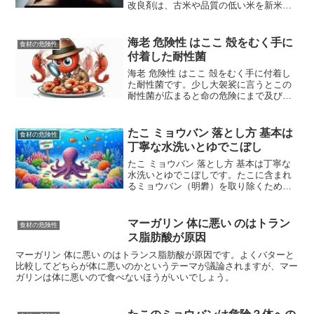
改良剤は、古米や品質の低い米を新米の
ように見せるために使われる食品添加物
です。主な成分には、甘味料、品質改良
剤、光沢剤があります。精米改良剤を見
海老 危険性 はここ 殻をむく手に
食材の危険性
分ける方法 表示を確...
付着した耐性菌
海老 危険性 はここ 殻をむく手に付着し
た耐性菌です。少し大袈裟に言うとこの
耐性菌が広まると命の危険にまで及びま
す。海老 危険性 はここ ！ 殻をむく手に
付着した耐性菌日本人が大好きな魚介類
といえば、海老です。。回転寿司でも人
たこ ミョウバン 落とし方 基本は
食材の危険性
気のネタです。...
丁寧な水洗いとゆでこぼし
たこ ミョウバン 落とし方 基本は丁寧な
水洗いとゆでこぼしです。たこに含まれ
るミョウバン（明礬）を取り除くために
は、以下の方法を試してみてください。
たこ ミョウバン 落とし方 基本は丁寧な
水洗いとゆでこぼしたこに含まれるミョ
マーガリン 体に悪い のはトラン
食材の危険性
ウバンは、臭みや...
ス脂肪酸が原因
マーガリン 体に悪い のはトランス脂肪酸が原因です。よくバターと
比較してどちらが体に悪いのかというテーマが議論されますが、マー
ガリンは体に悪いので食べないほうがいいでしょう。