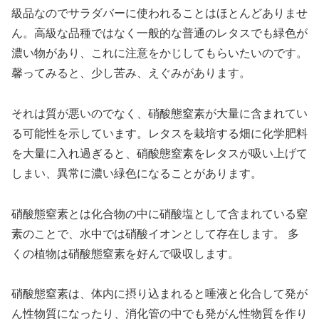
級品なのでサラダバーに使われることはほとんどありませ
ん。高級な品種ではなく一般的な普通のレタスでも緑色が
濃い物があり、これに注意をかじしてもらいたいのです。
馨ってみると、少し苦み、えぐみがあります。
それは質が悪いのでなく、硝酸態窒素が大量に含まれてい
る可能性を示しています。レタスを栽培する畑に化学肥料
を大量に入れ過ぎると、硝酸態窒素をレタスが吸い上げて
しまい、異常に濃い緑色になることがあります。
硝酸態窒素とは化合物の中に硝酸塩として含まれている窒
素のことで、水中では硝酸イオンとして存在します。 多
くの植物は硝酸態窒素を好んで吸収します。
硝酸態窒素は、体内に摂り込まれると唾液と化合して発が
ん性物質になったり、消化管の中でも発がん性物質を作り