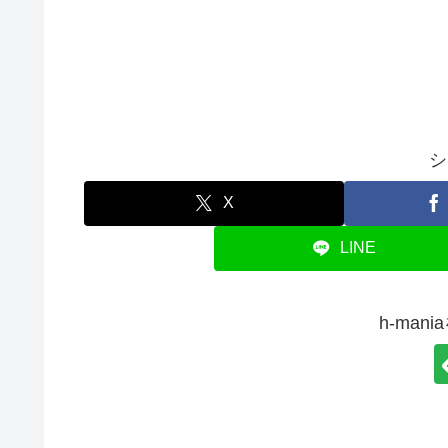
シ
X
LINE
h-man