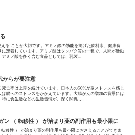
える
は控える ことが大切です。アミノ酸の効能を掲げた飲料水、健康食
りに定着しています。アミノ酸はタンパク質の一種で、人間が活動
アミノ酸を多く含む食品としては、乳製...
代からが要注意
る死亡率は上昇を続けています。日本人の50%が腸ストレスを感じ
人は腸へのストレスをかかえています。大腸がんの増加の背景には
特に食生活などの生活習慣が、深く関係し...
ガン （ 転移性 ） が治まり薬の副作用も最小限に
（ 転移性 ） が治まり薬の副作用も最小限におさえることができま