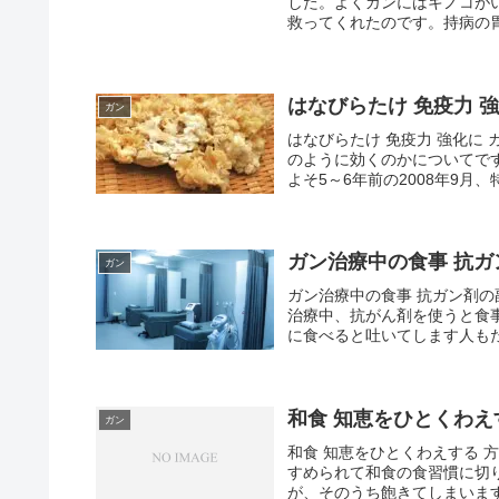
した。よくガンにはキノコが
救ってくれたのです。持病の胃
はなびらたけ 免疫力 
ガン
はなびらたけ 免疫力 強化に
のように効くのかについてで
よそ5～6年前の2008年9月
ガン治療中の食事 抗
ガン
ガン治療中の食事 抗ガン剤
治療中、抗がん剤を使うと食
に食べると吐いてします人もた
和食 知恵をひとくわえ
ガン
和食 知恵をひとくわえする
すめられて和食の食習慣に切
が、そのうち飽きてしまいます