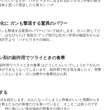
いいといいますが、ハナビラタケに含まれるβ-グルカンが私の命を
炎と思って受診したら胃ガン ハナ...
強化に ガンも撃退する驚異のパワー
 ガンも撃退する驚異のパワーについて紹介します。ガンに対してど
す。はなびらたけ 免疫力 アップ強力な抗ガン作用が確認今からお
、特許庁より「ハナビラタケの抽出...
ガン剤の副作用でツライときの食事
の副作用でツライときの食事 はどうしたらいいでしょうか？がんの
事ができなくなってしまいます。副作用で吐き気を催したり、実際
くさんいます。ガン治療中の食事抗がん剤...
する
 方法を紹介します。がんになってしまうと和食がいいと周囲からす
り替えたものの和食だけを食べていると、そこそこは続くのです
。特に体にいい塩分低めの和食を心掛けると...