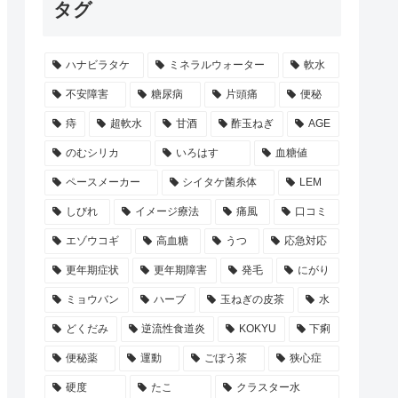
タグ
ハナビラタケ
ミネラルウォーター
軟水
不安障害
糖尿病
片頭痛
便秘
痔
超軟水
甘酒
酢玉ねぎ
AGE
のむシリカ
いろはす
血糖値
ペースメーカー
シイタケ菌糸体
LEM
しびれ
イメージ療法
痛風
口コミ
エゾウコギ
高血糖
うつ
応急対応
更年期症状
更年期障害
発毛
にがり
ミョウバン
ハーブ
玉ねぎの皮茶
水
どくだみ
逆流性食道炎
KOKYU
下痢
便秘薬
運動
ごぼう茶
狭心症
硬度
たこ
クラスター水