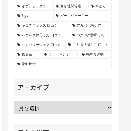
キダデラックス
変形性関節症
きよら
純炭
ビーフジャーキー
キダデラックス 口コミ
アカポリ糖ケア
パクパク酵母くん 口コミ
パクパク酵母くん
リカバリーウェア 口コミ
アカポリ糖ケア 口コミ
松葉茶
ウォーキング
有酸素運動
脂肪燃焼
アーカイブ