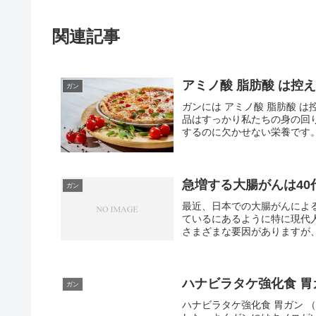
関連記事
アミノ酸 脂肪酸 は控
ガン
ガンには アミノ酸 脂肪酸 
品はすっかり私たちの身の回
するのに欠かせない栄養です。
急増する大腸がんは40
ガン
最近、日本での大腸がんによ
ているにあるように特に現代
さまざまな要因がありますが、
ハナビラタケ強化食 胃
ガン
ハナビラタケ強化食 胃ガン 