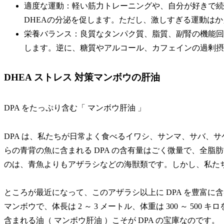
適度な運動：軽い筋力トレーニングや、自分が好きで続
DHEAの分泌を促します。ただし、激しすぎる運動は
栄養バランス：良質なタンパク質、脂質、副腎の機能回
します。逆に、糖質やアルコール、カフェインの過剰摂
DHEA ストレス 対策マンボウの肝油
DPA をたっぷり含む「 マンボウ肝油 」
DPA は、私たちが日常よく食べるイワシ、サンマ、サバ、
らの青背の魚に含まれる DPA の含有量はごく微量で、全脂肪中の
のは、青魚よりもアザラシなどの海獣類です。しかし、私た
ところが最近になって、このアザラシ以上に DPA を豊富
マンボウで、体長は 2 ～ 3 メートル、体重は 300 ～ 5
含まれる油（ マンボウ肝油 ）こそが DPA の宝庫なのです。