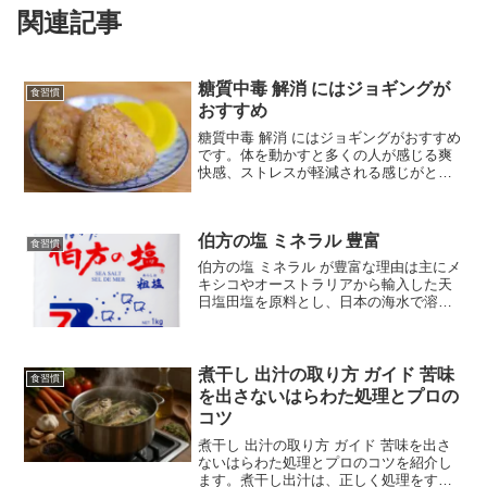
関連記事
糖質中毒 解消 にはジョギングが
食習慣
おすすめ
糖質中毒 解消 にはジョギングがおすすめ
です。体を動かすと多くの人が感じる爽
快感、ストレスが軽減される感じがとて
も気持ちいいです。もちろん、糖質中毒
から早く抜け出すこともできます。ジョ
ギングは、徐々に距離や時間を増やして
伯方の塩 ミネラル 豊富
いくことで、心肺機能...
食習慣
伯方の塩 ミネラル が豊富な理由は主にメ
キシコやオーストラリアから輸入した天
日塩田塩を原料とし、日本の海水で溶か
して製造されています。そのため、にが
り（マグネシウムを主成分とする）をほ
どよく含んだ粗塩になります。具体的に
は、原材料は、輸入天...
煮干し 出汁の取り方 ガイド 苦味
食習慣
を出さないはらわた処理とプロの
コツ
煮干し 出汁の取り方 ガイド 苦味を出さ
ないはらわた処理とプロのコツを紹介し
ます。煮干し出汁は、正しく処理をすれ