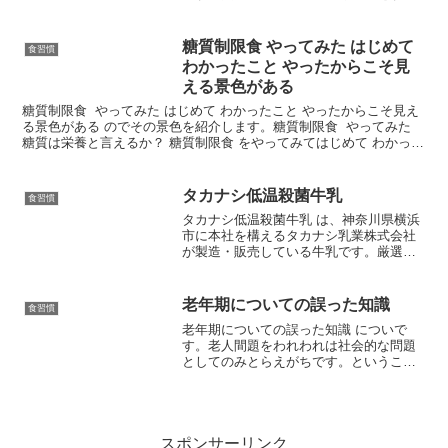
ば雑味のない力強い旨味を引き出すこと
ができます。味噌汁やうどんはもちろ
ん、煮物にも最適な万能出汁です。煮干
糖質制限食 やってみた はじめて
食習慣
し 出汁の取り方 ガイ...
わかったこと やったからこそ見
える景色がある
糖質制限食 やってみた はじめて わかったこと やったからこそ見え
る景色がある のでその景色を紹介します。糖質制限食 やってみた
糖質は栄養と言えるか？ 糖質制限食 をやってみてはじめて わかった
こと私が 糖質制限食 やってみた 感想を...
タカナシ低温殺菌牛乳
食習慣
タカナシ低温殺菌牛乳 は、神奈川県横浜
市に本社を構えるタカナシ乳業株式会社
が製造・販売している牛乳です。厳選さ
れた生乳を使用し、一般的な高温殺菌
（130℃以上）とは異なり、65℃前後の比
較的低い温度でゆっくりと時間をかけて
老年期についての誤った知識
食習慣
殺菌する「低温殺菌...
老年期についての誤った知識 についで
す。老人間題をわれわれは社会的な問題
としてのみとらえがちです。ということ
はつまり、人事と思っているということ
です。しかし、人は 60 あるいは 70 にな
って突然、老いるのではないのです。元
気盛りの 30...
スポンサーリンク