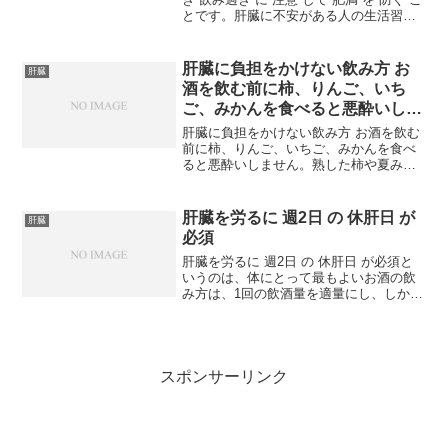
とです。肝臓に不安がある人の生活習慣
上の注意点などをまとめています。腹八
分目の食事が基本 肝臓 を 労る 生活習慣
の 基本 は 食べ過ぎ 飲み過ぎ ...
肝臓に負担をかけない飲み方 お
肝臓
酒を飲む前に柿、りんご、いち
ご、みかんを食べると悪酔いしな
い
肝臓に負担をかけない飲み方 お酒を飲む
前に柿、りんご、いちご、みかんを食べ
ると悪酔いしません。熟した柿や夏みか
ん、牛乳などのこれらはいずれも、昔か
ら民間に伝えられてきた悪酔い防止の伝
統食品です。ほんとうに効くのか半信半
肝臓を労るに 週2日 の 休肝日 が
肝臓
疑のかたも多いと思いま...
必須
肝臓を労るに 週2日 の 休肝日 が必須と
いうのは、体にとって最もよいお酒の飲
み方は、1回の飲酒量を適量にし、しかも
1週間の飲酒回数を少なくすることです。
アルコールを毎日飲んでいると、肝臓は
それになれてきてアルコールを速く処理
するようになり...
スポンサーリンク