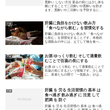
悪酔い しない方法 宴会の前には少し体を
横にすることで二日酔いや悪酔いを防ぎ
ます。悪酔いや二日酔いを予防するに
は、飲酒の際に体調を万全に整えておく
ことが大事なポイントです。特に空腹で
の飲酒は二日酔いを最も起こしやすいの
肝臓に負担をかけない飲み方
肝臓
で、「今日は、飲み会が...
「食べながら飲む」を習慣化する
肝臓に負担をかけない飲み方 「食べなが
ら飲む」を習慣化することです。本格的
な酒飲みの中には、えてして物を食べず
にお酒だけ飲むのを粍だとする考え方が
あるようです。つまみは塩でいい！とか
つまみを食べると酒がまずくなる！とい
お酒 ゆっくり飲む そして適量飲
肝臓
う酒豪もいます。冷や酒...
むことで百薬の長にする
お酒 ゆっくり飲む そして適量飲むことで
百薬の長にするという情報です。少し前
に、若者たちの間で「一気飲み」がはや
ったことがありました。大衆酒場など
で、周りの人たちに「一気！一気！」と
はやしたてられながら、ジョッキになみ
肝臓 を 労る 生活習慣の 基本 は
なみと注がれたビールや...
肝臓
食べ過ぎ 飲み過ぎ に 注意 して
肥満 を 防ぐ
肝臓 を 労る 生活習慣の 基本 は 食べ過
ぎ 飲み過ぎ に 注意 して 肥満 を 防ぐ こ