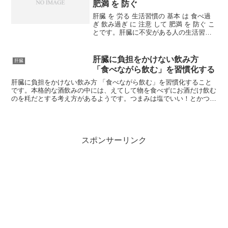
肥満 を 防ぐ
肝臓 を 労る 生活習慣の 基本 は 食べ過
ぎ 飲み過ぎ に 注意 して 肥満 を 防ぐ こ
とです。肝臓に不安がある人の生活習慣
上の注意点などをまとめています。腹八
分目の食事が基本 肝臓 を 労る 生活習慣
の 基本 は 食べ過ぎ 飲み過ぎ ...
肝臓に負担をかけない飲み方
肝臓
「食べながら飲む」を習慣化する
肝臓に負担をかけない飲み方 「食べながら飲む」を習慣化すること
です。本格的な酒飲みの中には、えてして物を食べずにお酒だけ飲む
のを粍だとする考え方があるようです。つまみは塩でいい！とかつま
みを食べると酒がまずくなる！という酒豪もいます。冷や酒...
スポンサーリンク