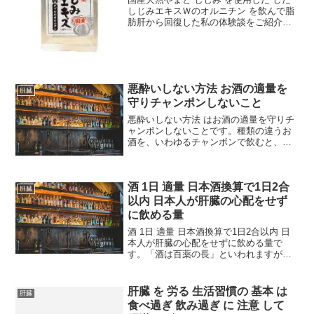
しじみエキスＷのオルニチン を飲んで脂
肪肝から回復した私の体験談をご紹介し
ます。甘いものとお酒に目がない昔から
デザートは別腹で、とにかく甘いものが
大好きで、満腹になるまで食べないと気
が済みません。それ...
悪酔いしない方法 お酒の適量を
肝臓
守りチャンポンしないこと
悪酔いしない方法 はお酒の適量を守りチ
ャンポンしないことです。種類の違うお
酒を、いわゆるチャンボンで飲むと、悪
酔いするとよくいわれます。この第一の
理由は、飲む場所をかえる際の移動によ
る疲労や、お酒の種類（濃度）の変化に
酒 1日 適量 日本酒換算で1日2合
よってアルコールの絶対...
肝臓
以内 日本人が肝臓の心配をせず
に飲める量
酒 1日 適量 日本酒換算で1日2合以内 日
本人が肝臓の心配をせずに飲める量で
す。「酒は百薬の長」といわれますが、
それもほどほどの量での話。過ぎれば二
日酔いや悪酔いたいを招き、ついには肝
臓を傷める元凶と化します。お酒は「百
肝臓 を 労る 生活習慣の 基本 は
肝臓
薬の長」か？［本当...
食べ過ぎ 飲み過ぎ に 注意 して