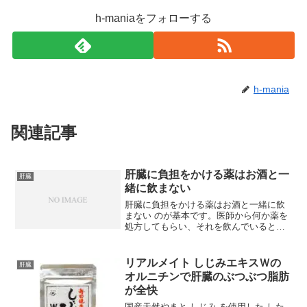
h-maniaをフォローする
h-mania
関連記事
肝臓に負担をかける薬はお酒と一
肝臓
緒に飲まない
肝臓に負担をかける薬はお酒と一緒に飲
まない のが基本です。医師から何か薬を
処方してもらい、それを飲んでいるとき
は、アルコールの飲み方について必ず医
師の指示に従う必要があります。それと
いうのも、薬とお酒をいっしょに飲む
リアルメイト しじみエキスＷの
肝臓
と、肝聴で薬を処理する速...
オルニチンで肝臓のぶつぶつ脂肪
が全快
国産天然やまと しじみ を使用した した