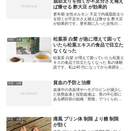
脂肪太りを招くが不足分さえ補え
ば痩せる 酢大豆 が効果的
更年期 女性ホルモン 不足で内蔵脂肪太り
を招くが不足分さえ補えば痩せる 酢大豆
が効果的です。更年期に入った女性のた
めの情報です。どうしても女性は40歳代
を超えたあたりから太りやすくなりま
す。これは女性ホルモンが不足するため
松葉茶 白髪 が急に増えて困って
対策・治療
です。代謝が落ち...
いたら松葉エキスの食品で目立た
なくなった
松葉茶 白髪 が増えて困っていたら松葉エ
キスの食品で目立たなくなった 私の体験
談です。私は40 代になってから体調を崩
し、肌や髪など見た目の美しさを損なっ
てしまったのですが、松の葉が健康にい
いことを知り、松葉の食品を摂っていた
貧血の予防と治療
対策・治療
ら回復してきました。
血液中の赤血球やヘモグロビンが減少し
た状態血液と役割血液は、骨の中心部に
ある網目状の組織「骨髄」でつくられま
す。骨髄には、血液の元になる「造血幹
細胞」という細胞があり、これが変化し
て、赤血球、白血球、血小板など、形や
働きが異なる細胞へと成熟...
痛風 プリン体 制限 より糖 制限
対策・治療
が効く