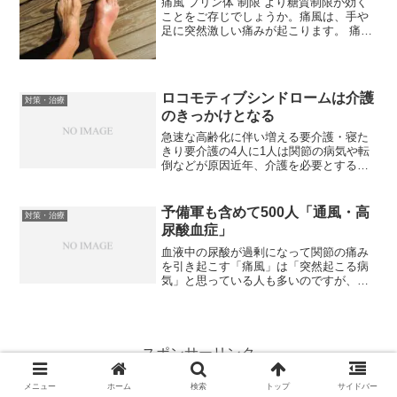
痛風 プリン体 制限 より糖質制限が効く
ことをご存じでしょうか。痛風は、手や
足に突然激しい痛みが起こります。 痛み
は一箇所に生じ、複数が一気に痛むとい
うことはありません。 また、痛みのある
部分が赤く腫れることもあります。 2～3
日は歩けない...
ロコモティブシンドロームは介護
対策・治療
のきっかけとなる
急速な高齢化に伴い増える要介護・寝た
きり要介護の4人に1人は関節の病気や転
倒などが原因近年、介護を必要とする人
や寝たきりになるお年寄りが急速に増え
ています。介護が必要と認定された人の
数は、この数年間でおよそ2倍に増加しま
予備軍も含めて500人「通風・高
対策・治療
した。要介護や寝たき...
尿酸血症」
血液中の尿酸が過剰になって関節の痛み
を引き起こす「痛風」は「突然起こる病
気」と思っている人も多いのですが、実
はそうではありません。確かに「痛風発
作」は突然起こりますが、発作の前段階
ともいえる状態は、それ以前から続いて
いるのです。痛風発作の仕...
スポンサーリンク
メニュー
ホーム
検索
トップ
サイドバー