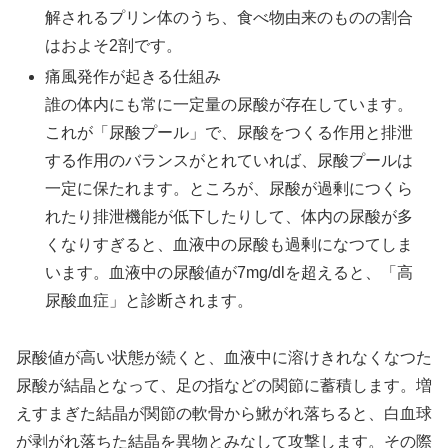
解されるプリン体のうち、食べ物由来のものの割合
はおよそ2剖です。
痛風発作が起きる仕組み
誰の体内にも常に一定量の尿酸が存在しています。
これが「尿酸プール」で、尿酸をつくる作用と排泄
する作用のバランスがとれていれば、尿酸プールは
一定に保たれます。ところが、尿酸が過剰につくら
れたり排泄機能が低下したりして、体内の尿酸が多
くなりすぎると、血液中の尿酸も過剰になつてしま
います。血液中の尿酸値が7mg/dlを超えると、「高
尿酸血症」と診断されます。
尿酸値が高い状態が続くと、血液中に溶けきれなくなつた
尿酸が結晶となって、足の指などの関節に蓄積します。増
えすまぎた結晶が関節の軟骨から鰍がれ落ちると、白血球
が剥がれ落ちた結晶を異物とみなして攻撃します。その際