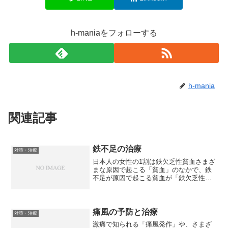
h-maniaをフォローする
h-mania
関連記事
鉄不足の治療
対策・治療
日本人の女性の1割は鉄欠乏性貧血さまざ
まな原因で起こる「貧血」のなかで、鉄
不足が原因で起こる貧血が「鉄欠乏性貧
血」です。10年ほど前の国民栄養調査で
は、男女とも、どの年齢層でも、鉄の1日
の所要量が満たされていない人が多いと
いう結果が出ていま...
痛風の予防と治療
対策・治療
激痛で知られる「痛風発作」や、さまざ