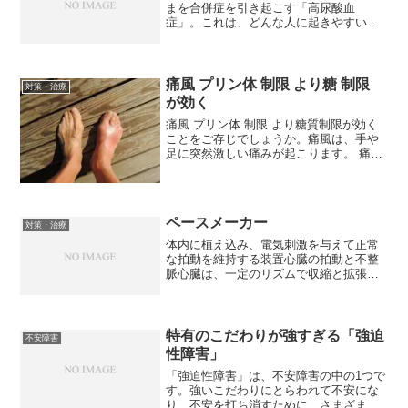
まを合併症を引き起こす「高尿酸血
症」。これは、どんな人に起きやすいの
でしょうか？血液中の尿酸が過剰にな
り、「痛風発作」を引き起こす「痛風」
とは、激しい痛みを伴う関節炎の発作
（痛風発作）が起きる病気で、その...
痛風 プリン体 制限 より糖 制限
対策・治療
が効く
痛風 プリン体 制限 より糖質制限が効く
ことをご存じでしょうか。痛風は、手や
足に突然激しい痛みが起こります。 痛み
は一箇所に生じ、複数が一気に痛むとい
うことはありません。 また、痛みのある
部分が赤く腫れることもあります。 2～3
日は歩けない...
ペースメーカー
対策・治療
体内に植え込み、電気刺激を与えて正常
な拍動を維持する装置心臓の拍動と不整
脈心臓は、一定のリズムで収縮と拡張を
繰り返し、血液を全身に送り出していま
す。心臓が収縮・拡張する動きを「拍
動」といいます。拍動は、心臓が自らつ
くり出す「電気刺激」によっ...
特有のこだわりが強すぎる「強迫
不安障害
性障害」
「強迫性障害」は、不安障害の中の1つで
す。強いこだわりにとらわれて不安にな
り、不安を打ち消すために、さまざまな