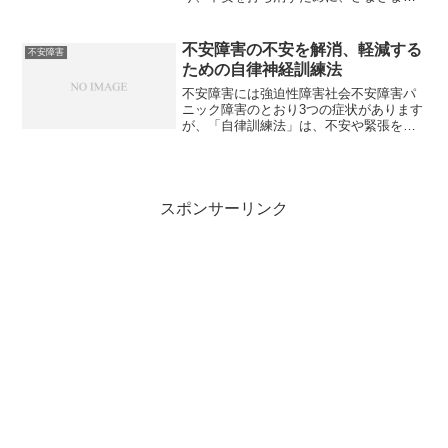
行為をせずにはいられなくなります。強
迫性障害が重症化すると、今まで普通に
していたことができなくなり、家庭生活
不安障害の不安を解消、軽減する
不安障害
や社会生活に多大な影響...
ための自律神経訓練法
不安障害には強迫性障害社会不安障害パ
ニック障害のとおり3つの症状があります
が、「自律訓練法」は、不安や緊張を取
り除き、心身の安定を図るための「リラ
クセーション法」の1つで、不安障害を解
消するひとつの方法でもあります。いっ
たん自律訓練法を習得...
スポンサーリンク