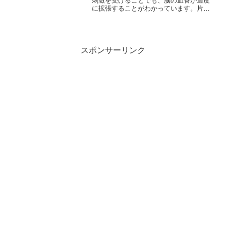
刺激を受けることでも、脳の血管が過度
に拡張することがわかっています。片頭
痛持ちの人は、このような刺激のある場
所に近づかないこと、もし、立ち入った
ときには長く滞在しないことがポイント
ですでは、片頭痛の発作を...
スポンサーリンク