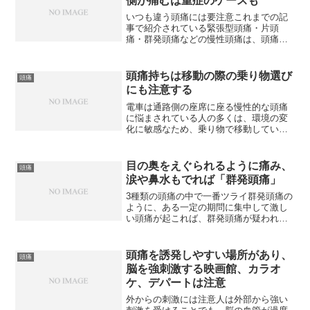
側が痛むは重症のケースも
いつも違う頭痛には要注意これまでの記
事で紹介されている緊張型頭痛・片頭
痛・群発頭痛などの慢性頭痛は、頭痛そ
のものが治療の対象となる「一次性頭
痛」と言われます。放置すると脳梗塞な
どを招きやすくなりますが、今すぐ命に
頭痛持ちは移動の際の乗り物選び
頭痛
かかわることはありません。と...
にも注意する
電車は通路側の座席に座る慢性的な頭痛
に悩まされている人の多くは、環境の変
化に敏感なため、乗り物で移動している
ときに頭痛が起こることが多いようで
す。実際、乗り物を利用しているとき
は、左右上下の揺れや細かい振動によっ
目の奥をえぐられるように痛み、
頭痛
て脳が常に刺激されます。しか...
涙や鼻水もでれば「群発頭痛」
3種類の頭痛の中で一番ツライ群発頭痛の
ように、ある一定の期問に集中して激し
い頭痛が起これば、群発頭痛が疑われま
す。群発頭痛（群発頭痛の詳細はこち
ら）は、片頭痛や緊張型頚痛に比べて知
名度は低く、患者さんの数もそう多くは
頭痛を誘発しやすい場所があり、
頭痛
ありません。しかし、痛み...
脳を強刺激する映画館、カラオ
ケ、デパートは注意
外からの刺激には注意人は外部から強い