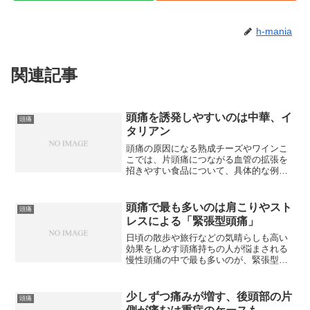
h-mania
関連記事
頭痛を誘発しやすいのは中華、イ
頭痛
タリアン
頭痛の原因になる熟成チーズやワインこ
こでは、片頭痛につながる血管の拡張を
招きやすい食品について、具体的な例を
あげて紹介します。最もわかりやすいの
はアルコール。お酒を飲みすぎた翌日、
頭が痛くなる経験をした人は多いと思い
頭痛で最も多いのは肩こりやスト
頭痛
ます。これは、アルコール...
レスによる「緊張型頭痛」
日頃の散歩や旅行などの気晴らしも高い
効果をしめす頭痛持ちの人が悩まされる
慢性頭痛の中で最も多いのが、緊張型頭
痛です。緊張型頭痛についてはこちら。
このタイプの頭痛になると、顔全体を鉢
巻きで締めつけるような鈍い痛みがほぼ
少しずつ痛みが増す、後頭部の片
頭痛
毎日続きます。緊張型頭痛...