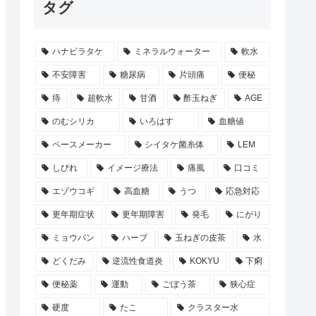
タグ
ハナビラタケ
ミネラルウォーター
軟水
不安障害
糖尿病
片頭痛
便秘
痔
超軟水
甘酒
酢玉ねぎ
AGE
のむシリカ
いろはす
血糖値
ペースメーカー
シイタケ菌糸体
LEM
しびれ
イメージ療法
痛風
口コミ
エゾウコギ
高血糖
うつ
応急対応
更年期症状
更年期障害
発毛
にがり
ミョウバン
ハーブ
玉ねぎの皮茶
水
どくだみ
逆流性食道炎
KOKYU
下痢
便秘薬
運動
ごぼう茶
狭心症
硬度
たこ
クラスター水