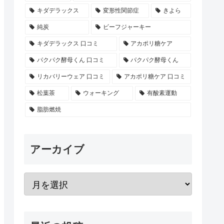
キダデラックス
変形性関節症
きよら
純炭
ビーフジャーキー
キダデラックス 口コミ
アカポリ糖ケア
パクパク酵母くん 口コミ
パクパク酵母くん
リカバリーウェア 口コミ
アカポリ糖ケア 口コミ
松葉茶
ウォーキング
有酸素運動
脂肪燃焼
アーカイブ