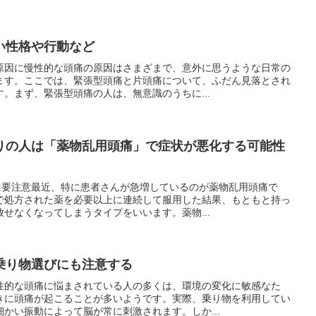
い性格や行動など
原因に慢性的な頭痛の原因はさまざまで、意外に思うような日常の
ます。ここでは、緊張型頭痛と片頭痛について、ふだん見落とされ
。まず、緊張型頭痛の人は、無意識のうちに...
りの人は「薬物乱用頭痛」で症状が悪化する可能性
人は要注意最近、特に患者さんが急増しているのが薬物乱用頭痛で
で処方された薬を必要以上に連続して服用した結果、もともと持っ
せなくなってしまうタイプをいいます。薬物...
乗り物選びにも注意する
性的な頭痛に悩まされている人の多くは、環境の変化に敏感なた
きに頭痛が起こることが多いようです。実際、乗り物を利用してい
かい振動によって脳が常に刺激されます。しか...