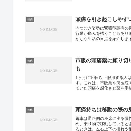
頭痛を引き起こしやす
頭痛
うつむき姿勢は緊張型頭痛の
行動が痛みを招くこともあり
がちな生活の盲点を紹介します
市販の頭痛薬に頼り切
頭痛
も
1ヶ月に10日以上服用する
す。これは、市販薬や病医院
ていた頭痛を感化させ薬を手放
頭痛持ちは移動の際の
頭痛
電車は通路側の座席に座る慢
め、乗り物で移動していると
るときは、左右上下の揺れや細