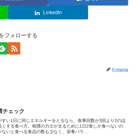
LinkedIn
iaをフォローする
h-mania
慣チェック
やすい1日に同じエネルギーをとるなら、食事回数が3回より2のほ
高くする食べ方。相撲の力士が太るために1日2食しか食べないの
ないと食べる食品の数も少なく、栄養バラ...