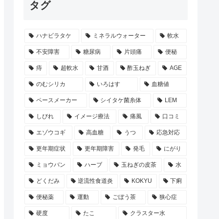
タグ
ハナビラタケ
ミネラルウォーター
軟水
不安障害
糖尿病
片頭痛
便秘
痔
超軟水
甘酒
酢玉ねぎ
AGE
のむシリカ
いろはす
血糖値
ペースメーカー
シイタケ菌糸体
LEM
しびれ
イメージ療法
痛風
口コミ
エゾウコギ
高血糖
うつ
応急対応
更年期症状
更年期障害
発毛
にがり
ミョウバン
ハーブ
玉ねぎの皮茶
水
どくだみ
逆流性食道炎
KOKYU
下痢
便秘薬
運動
ごぼう茶
狭心症
硬度
たこ
クラスター水