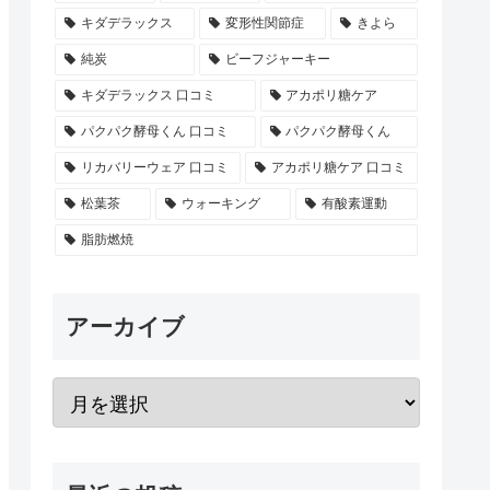
キダデラックス
変形性関節症
きよら
純炭
ビーフジャーキー
キダデラックス 口コミ
アカポリ糖ケア
パクパク酵母くん 口コミ
パクパク酵母くん
リカバリーウェア 口コミ
アカポリ糖ケア 口コミ
松葉茶
ウォーキング
有酸素運動
脂肪燃焼
アーカイブ