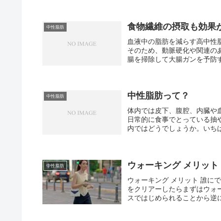
食物繊維の摂取も効果
中性脂肪
血液中の脂肪を減らす高中性
そのため、動脈硬化や関連の
腸を掃除して大腸ガンを予防す
中性脂肪って？
中性脂肪
体内では皮下、腹腔、内臓や
日常的に食事でとっている抽
内ではどうでしょうか。いちば
ウォーキング メリット
中性脂肪
ウォーキング メリット 誰
をクリアーしたらまずはウォ
スではじめられることから逆に