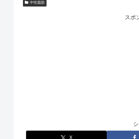
中性脂肪
スポ
シ
X