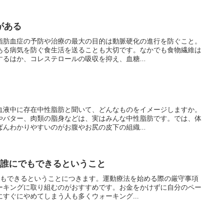
がある
脂肪血症の予防や治療の最大の目的は動脈硬化の進行を防ぐこと。
ある病気を防ぐ食生活を送ることも大切です。なかでも食物繊維は
るはか、コレステロールの吸収を抑え、血糖...
血液中に存在中性脂肪と聞いて、どんなものをイメージしますか。
やバター、肉類の脂身などは、実はみんな中性脂肪です。では、体
んわかりやすいのがお腹やお尻の皮下の組織...
 誰にでもできるということ
にでもできるということにつきます。運動療法を始める際の厳守事項
ーキングに取り組むのがおすすめです。お金をかけずに自分のペー
すぐにやめてしまう人も多くウォーキング...