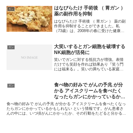
寄っては来ません。鳥が柿を突き出した
ら、山にもうエサがなくなったからだと
はなびらたけ 手術後 （ 胃ガン ）
ガン
言われるほ...
薬の副作用を抑制
はなびらたけ 手術後 （ 胃ガン ） 薬の副
作用を抑制することができました。私
（73歳）は、2008年の春に受けた健康診
断で、胃ガンの疑いがある、と指摘され
ました。胃ガンのために服用しはじめた
抗ガン剤の副作用がはなびらたけで抑え
大笑いするとガン細胞を破壊する
ガン
ることができ...
NK細胞が活発に
笑いでガンに対する抵抗力が増強。表情
だけでも笑顔を作れば効果あり『笑う門
には福来る』。笑いの満ちている家庭に
は幸せがやってくるという意味だが、そ
の笑い、ガン治療にも予防にも大いに関
係し、幸せをもたらしてくれる。7人の闘
食べ物の好みで がんの予兆 が分
ガン
病者とモンブラン登山を...
かる アイスクリームを食べたく
なったらガンにかかっているかも
しれない
食べ物の好みで がんの予兆 が分かる アイスクリームを食べたくなっ
たらガンにかかっているかもしれない という情報です。がん患者さ
んの中には、いつ頃がんにかかったか、その行動をたどると分かる人
がいます。共通点は、 『 アイスクリーム 』 です...