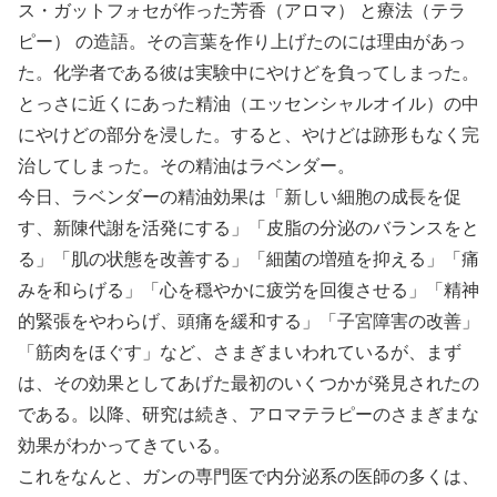
ス・ガットフォセが作った芳香（アロマ） と療法（テラ
ピー） の造語。その言葉を作り上げたのには理由があっ
た。化学者である彼は実験中にやけどを負ってしまった。
とっさに近くにあった精油（エッセンシャルオイル）の中
にやけどの部分を浸した。すると、やけどは跡形もなく完
治してしまった。その精油はラベンダー。
今日、ラベンダーの精油効果は「新しい細胞の成長を促
す、新陳代謝を活発にする」「皮脂の分泌のバランスをと
る」「肌の状態を改善する」「細菌の増殖を抑える」「痛
みを和らげる」「心を穏やかに疲労を回復させる」「精神
的緊張をやわらげ、頭痛を緩和する」「子宮障害の改善」
「筋肉をほぐす」など、さまぎまいわれているが、まず
は、その効果としてあげた最初のいくつかが発見されたの
である。以降、研究は続き、アロマテラピーのさまぎまな
効果がわかってきている。
これをなんと、ガンの専門医で内分泌系の医師の多くは、