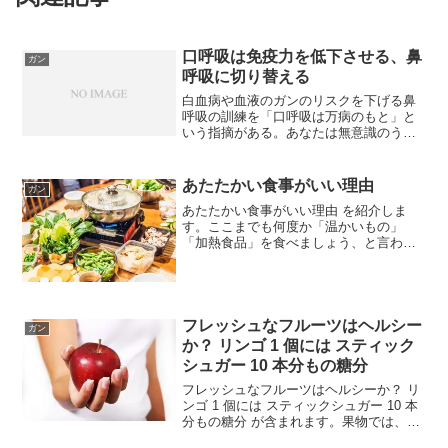
口呼吸は免疫力を低下させる、鼻
ガン
呼吸に切り替える
白血病や血液のガンのリスクを下げる鼻
呼吸の訓練を「口呼吸は万病のもと」と
いう指摘がある。あなたは無意識のうち
に口呼吸をしていないかを、チェック。
唇の厚さが上下で著しく差がある受け口
である歯並びが悪く、前歯が飛び出てい
あたたかい食事がいい理由
ガン
る片噛みや横向き寝、う...
あたたかい食事がいい理由 を紹介しま
す。ここまでも何度か「温かいもの」
「加熱食品」を食べましょう、と言われ
ています。「温かい食事」がなぜ健康に
いいのでしょうか？食物は体に必要なも
のである半面、体にとっては異物です。
最終的な単位まで分解しない...
フレッシュなフルーツはヘルシー
ガン
か？ リンゴ 1 個には スティック
シュガー 10 本分もの糖分
フレッシュなフルーツはヘルシーか？ リ
ンゴ 1 個には スティックシュガー 10 本
分もの糖分 が含まれます。果物では、柿
にはあまり虫が付きません。鳥もあまり