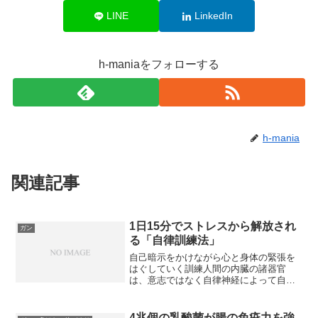
LINE
LinkedIn
h-maniaをフォローする
h-mania
関連記事
1日15分でストレスから解放され
ガン
る「自律訓練法」
自己暗示をかけながら心と身体の緊張を
はぐしていく訓練人間の内臓の諸器官
は、意志ではなく自律神経によって自動
的に働いている。自律神経には交感神経
と副交感神経があり、ストレスが加わる
と交感神経が作用して緊張が高まり、興
4兆個の乳酸菌が腸の免疫力を強