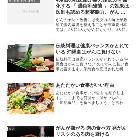
ガンに負けない体づくり
奮する。その後、副交感神経...
化する 「 濃縮乳酸菌 」 の効果は
医師も認める超整腸力、がん 撃
退力
がんの予防・改善には免疫力の向上が必
須で腸内環境を整えることが最重要日本
では、2人に1人ががんにかかり、3人に1
人ががんで亡くなっています。がんにな
りにくい状態、万が一がんになっても治
療の副作用に耐えられる状態を維持する
伝統料理は健康バランスがとれて
ガン
には、ふだんから体の...
いる 沖縄食はがんに負けない
伝統料理は健康バランスがとれている 沖
縄食はがんに負けない のでがんに強い食
事と言えます。伝統食や完成された料理
は、非常によくバランスがとれていま
す。その地域の食材を使いながら、最大
限の栄養バランスを考えて作られている
あたたかい食事がいい理由
ガン
わけです。だから、日本...
あたたかい食事がいい理由 を紹介しま
す。ここまでも何度か「温かいもの」
「加熱食品」を食べましょう、と言われ
ています。「温かい食事」がなぜ健康に
いいのでしょうか？食物は体に必要なも
のである半面、体にとっては異物です。
最終的な単位まで分解しない...
がんが嫌がる 肉の食べ方 発がん
ガン
リスクのある肉を避ける