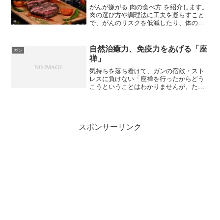
がんが嫌がる 肉の食べ方 を紹介します。
肉の選び方や調理法に工夫を凝らすこと
で、がんのリスクを低減したり、体の負
担を軽減したりすることに重点を置きま
す。発がんリスクのある肉を避ける点も
とても重要です。中高年になったら肉だ
自然治癒力、免疫力をあげる「座
ガン
けではなく、魚もある...
禅」
気持ちを落ち着けて、ガンの宿敵・スト
レスに負けない「座禅を行ったからどう
こうということはわかりませんが、た
だ、ストレスからひととき解放されま
す」と、成願寺（東京・中野区） 坐禅会
師家代表の岡本道雄師はサラリという。
曹洞宗の開祖・道元禅師は『...
スポンサーリンク