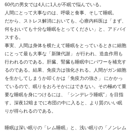
60代の男女では4人に1人が不眠で悩んでいる。
人間にとって大事なのは、呼吸と食事、そして睡眠。
だから、ストレス解消においても、心療内科医は「まず、
何をおいても十分な睡眠をとってください」と、アドバイ
スする。
事実、人間は身体を横たえて睡眠をとっているときに細胞
にとって最も大事な「新陳代謝」 が行われ、造血作用も
行われるのである。肝臓、腎臓も睡眠中にパワーを補充す
るのである。結果、免疫力は強化される。人間がガン細胞
を生かしてしまうか叩くかは「免疫力の強さ」 にかかっ
ているので、眠りをおろそかにはできない。その極めて重
要な睡眠を身につけるには、「シンデレラ睡眠″」を目指
す。深夜12暗までに布団の中に入ると、より質のいい眠
りが得られるのである。
睡眠は深い眠りの「レム睡眠」と、浅い眠りの「ノンレム