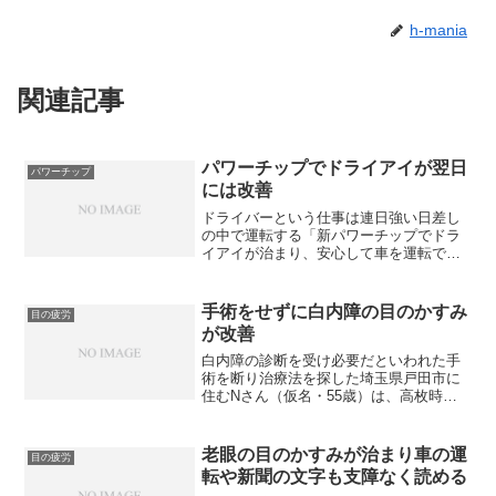
h-mania
関連記事
パワーチップでドライアイが翌日
パワーチップ
には改善
ドライバーという仕事は連日強い日差し
の中で運転する「新パワーチップでドラ
イアイが治まり、安心して車を運転でき
るようになったのが、何よりもうれしい
です」そう話すのは、山梨県甲府市に住
むNさん（46歳）。Nさんは、建築現場へ
手術をせずに白内障の目のかすみ
目の疲労
資材を運ぶトラックの...
が改善
白内障の診断を受け必要だといわれた手
術を断り治療法を探した埼玉県戸田市に
住むNさん（仮名・55歳）は、高枚時代
から英語が得意で、大学卒業後、貿易会
社に入社。英語力を活かして働いていま
した。出産を機に貿易会社を退社しまし
老眼の目のかすみが治まり車の運
目の疲労
たが、その後も以前勤め...
転や新聞の文字も支障なく読める