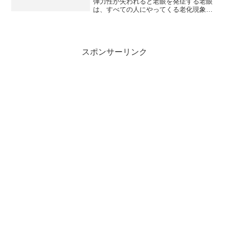
弾力性が失われると老眼を発症する老眼
は、すべての人にやってくる老化現象。
若いころは老眼鏡など年寄りくさいと思
っていた人も、年とともに近くが見えに
くくなり、「ついに自分も老眼鏡の世話
になる年になったんだ」と...
スポンサーリンク