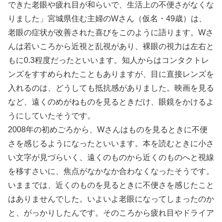
できた老眼や疲れ目が和らいで、生活上の不便さがなくな
りました」宮城県住む主婦のWさん（仮名・49歳）は、
老眼の症状が改善された喜びをこのように語ります。Wさ
んは若いころから近視と乱視があり、裸眼の視力は左右と
もに0.3程度だったといいます。知人からはコンタクトレ
ンズをすすめられたこともありますが、目に直接レンズを
入れるのは、どうしても抵抗感がありました。映画を見る
など、遠くのめがねものを見るときだけ、眼鏡をかけるよ
うにしていたそうです。
2008年の初めごろから、Wさんはものを見るときに不便
さを感じるようになったといいます。本を読むときに小さ
い文字が見づらいく、遠くのものから近くのものへと視線
を移すさいに、焦点がなかなか合わなくなったそうです。
いままでは、近くのものを見るときに不便さを感じたこと
はありませんでした。いよいよ老眼になってしまったのか
と、がっかりしたんです。そのころから疲れ目やドライア