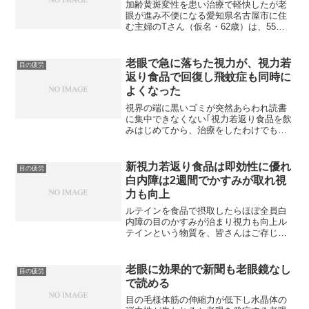
加齢黄斑変性を患い治療で軽快したが老
眼が進み不便になる愛知県名古屋市に住
む主婦のTさん（仮名・62歳）は、55歳
まで30年以上にわたり、中学校の教師を
務めていたそうです。「中学三年生の担
任は、子供たちが高校へ出す内申書を、
老眼で急に落ちた視力が、視力若
目の疲労
何十通もまとめて書...
返り食品で回復し飛蚊症も同時に
よくなった
視界の端に黒いゴミが突然あらわれ読書
に集中できなくない｢視力若返り食品を飲
みはじめてから、治療をしたわけでもな
いのに飛蚊症（目の前を蚊や糸くずが飛
んでいるように見える症状）が改善し、
以前よりも、ものがはっきりとと見える
新視力若返り食品は即効性に優れ
目の疲労
ようになりました。｣ ...
白内障は2週間でかすみが取れ視
力も向上
ルテインを食品で摂取したらほぼ全員白
内障の目のかすみが治まり視力も向上ル
テインという物質を、皆さんはご存じで
しょうか。ルテインは、カロテノイドと
呼ばれる植物色素成分の一種。ホウレン
ソウ、ブロッコリー、ケール、パセリな
老眼に効果的で新聞も老眼鏡なし
目の疲労
どの緑黄色野菜に多く含ま...
で読める
目の毛様体筋の伸縮力が低下し水晶体の