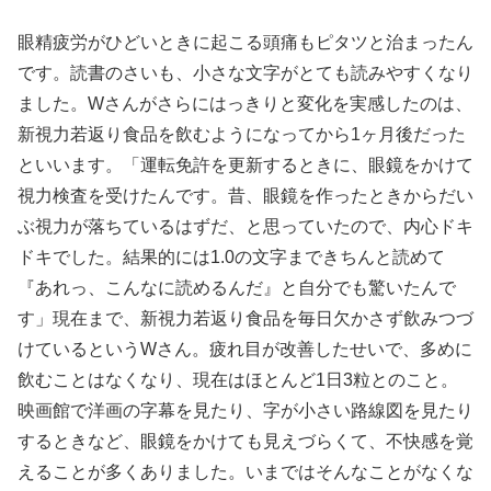
眼精疲労がひどいときに起こる頭痛もピタツと治まったん
です。読書のさいも、小さな文字がとても読みやすくなり
ました。Wさんがさらにはっきりと変化を実感したのは、
新視力若返り食品を飲むようになってから1ヶ月後だった
といいます。「運転免許を更新するときに、眼鏡をかけて
視力検査を受けたんです。昔、眼鏡を作ったときからだい
ぶ視力が落ちているはずだ、と思っていたので、内心ドキ
ドキでした。結果的には1.0の文字まできちんと読めて
『あれっ、こんなに読めるんだ』と自分でも驚いたんで
す」現在まで、新視力若返り食品を毎日欠かさず飲みつづ
けているというWさん。疲れ目が改善したせいで、多めに
飲むことはなくなり、現在はほとんど1日3粒とのこと。
映画館で洋画の字幕を見たり、字が小さい路線図を見たり
するときなど、眼鏡をかけても見えづらくて、不快感を覚
えることが多くありました。いまではそんなことがなくな